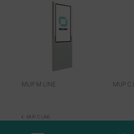
MUP M LINE
MUP C 
MUP C LINE
previous
post: