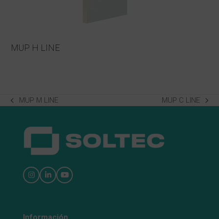
MUP H LINE
MUP M LINE
MUP C LINE
previous
next
post:
post:
Instagram
LinkedIn
YouTube
Información