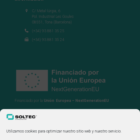
C/ Metal·lúrgia, 6
Pol. Industrial Les Goules
08551, Tona (Barcelona)
(+34) 93 881 35 25
(+34) 93 881 35 24
Financiado por la
Unión Europea – NextGenerationEU
Utilizamos cookies para optimizar nuestro sitio web y nuestro servicio.