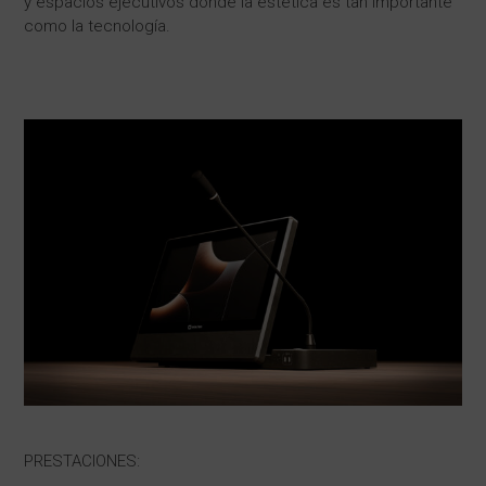
y espacios ejecutivos donde la estética es tan importante
como la tecnología.
PRESTACIONES: