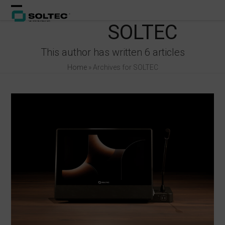
Skip
Open
Close
to
SOLTEC
content
mobile
mobile
menu
menu
This author has written 6 articles
Home
»
Archives for SOLTEC