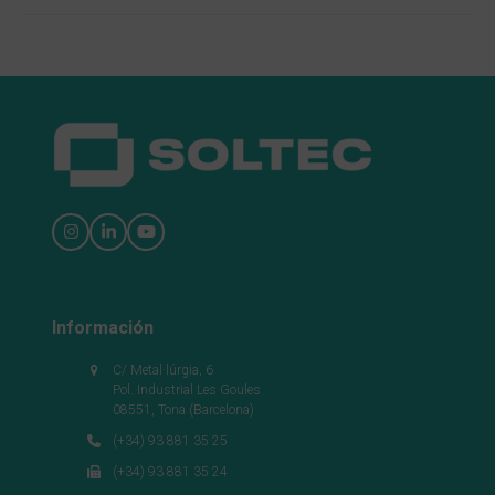
Instagram
LinkedIn
YouTube
Información
C/ Metal·lúrgia, 6
Pol. Industrial Les Goules
08551, Tona (Barcelona)
(+34) 93 881 35 25
(+34) 93 881 35 24