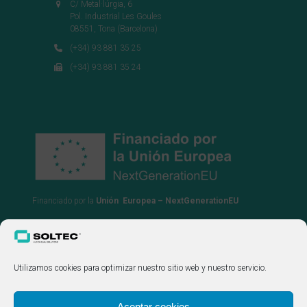
C/ Metal·lúrgia, 6
Pol. Industrial Les Goules
08551, Tona (Barcelona)
(+34) 93 881 35 25
(+34) 93 881 35 24
Financiado por la
Unión Europea – NextGenerationEU
Utilizamos cookies para optimizar nuestro sitio web y nuestro servicio.
Aceptar cookies