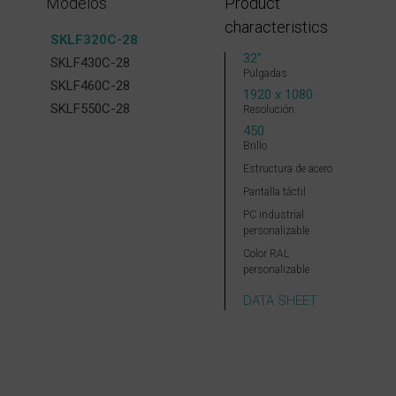
Modelos
Product
characteristics
SKLF320C-28
32″
SKLF430C-28
Pulgadas
SKLF460C-28
1920 x 1080
SKLF550C-28
Resolución
450
Brillo
Estructura de acero
Pantalla táctil
PC industrial
personalizable
Color RAL
personalizable
DATA SHEET