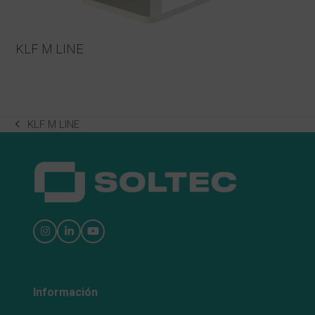
KLF M LINE
KLF M LINE
previous
post:
Instagram
LinkedIn
YouTube
Información