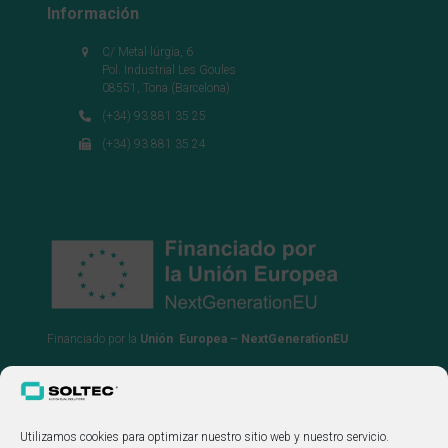
Información
C/ Metal·lúrgia, 6
Pol. Industrial Les Goules
08551, Tona (Barcelona)
(+34) 93 881 35 25
(+34) 93 881 35 24
Financiado por la
Unión Europea – NextGenerationEU
Utilizamos cookies para optimizar nuestro sitio web y nuestro servicio.