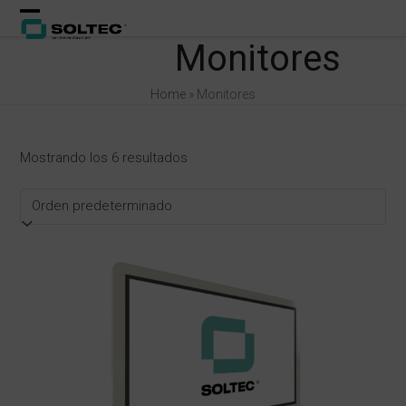
Skip
Open
Close
to
Monitores
content
mobile
mobile
menu
menu
Home
»
Monitores
Mostrando los 6 resultados