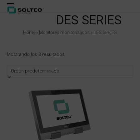
Skip
Open
Close
to
DES SERIES
content
mobile
mobile
menu
menu
Home
»
Monitores monitorizados
»
DES SERIES
Mostrando los 3 resultados