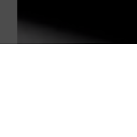
RET MONITOR SÈRIES
Els Monitors Retràctils Motoritzats de SOLTEC són dispos
s’integren a les taules, brindant una aparença elegant i 
les preferències personals, assegurant la màxima comodita