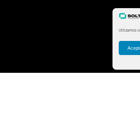
Utilizamos co
Acept
de qualitat professional que té diverses característiques que el 
s marques diferents: Bosch, Audio-Technica i Televic. El micròfon 
s de sales de conferències i aules fins a auditoris.