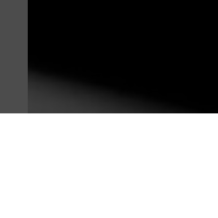
RET
MICROPHONE SÈRIES
El micròfon retràctil RETMIC de SOLTEC és un sistema 
d’aplicacions.
Els micròfons RET MIC de SOLTEC estan disponibles a tre
que es pot fer servir en una àmplia gamma d’entorns, de