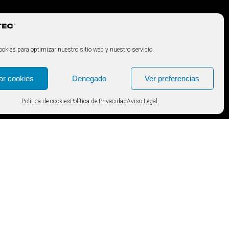
okies para optimizar nuestro sitio web y nuestro servicio.
ar cookies
Denegado
Ver preferencias
Política de cookies
Política de Privacidad
Aviso Legal
converteixen en una opció ideal per a una àmplia gamma
retràctil SOLTEC és una opció versàtil i d’alta qualitat