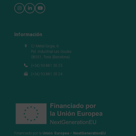
Instagram
LinkedIn
YouTube
Información
C/ Metal·lúrgia, 6
Pol. Industrial Les Goules
08551, Tona (Barcelona)
(+34) 93 881 35 25
(+34) 93 881 35 24
Financiado por la
Unión Europea – NextGenerationEU