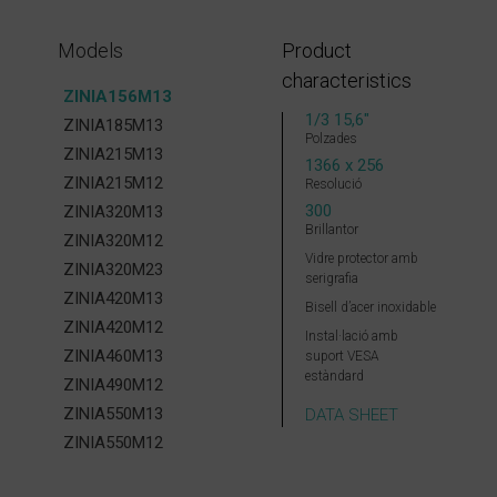
Models
Product
characteristics
ZINIA156M13
1/3 15,6″
ZINIA185M13
Polzades
ZINIA215M13
1366 x 256
ZINIA215M12
Resolució
300
ZINIA320M13
Brillantor
ZINIA320M12
Vidre protector amb
ZINIA320M23
serigrafia
ZINIA420M13
Bisell d’acer inoxidable
ZINIA420M12
Instal·lació amb
ZINIA460M13
suport VESA
estàndard
ZINIA490M12
ZINIA550M13
DATA SHEET
ZINIA550M12