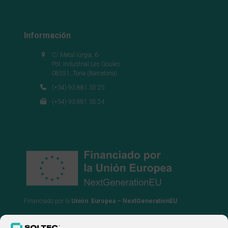
Información
C/ Metal·lúrgia, 6
Pol. Industrial Les Goules
08551, Tona (Barcelona)
(+34) 93 881 35 25
(+34) 93 881 35 24
Financiado por la
Unión Europea – NextGenerationEU