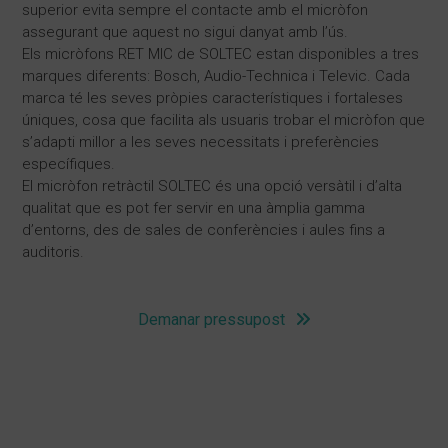
superior evita sempre el contacte amb el micròfon
assegurant que aquest no sigui danyat amb l’ús.
Els micròfons RET MIC de SOLTEC estan disponibles a tres
marques diferents: Bosch, Audio-Technica i Televic. Cada
marca té les seves pròpies característiques i fortaleses
úniques, cosa que facilita als usuaris trobar el micròfon que
s’adapti millor a les seves necessitats i preferències
específiques.
El micròfon retràctil SOLTEC és una opció versàtil i d’alta
qualitat que es pot fer servir en una àmplia gamma
d’entorns, des de sales de conferències i aules fins a
auditoris.
Demanar pressupost