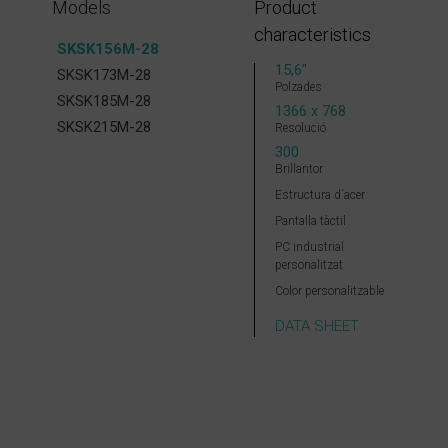
Models
Product
characteristics
SKSK156M-28
15,6″
SKSK173M-28
Polzades
SKSK185M-28
1366 x 768
SKSK215M-28
Resolució
300
Brillantor
Estructura d´acer
Pantalla tàctil
PC industrial
personalitzat
Color personalitzable
DATA SHEET