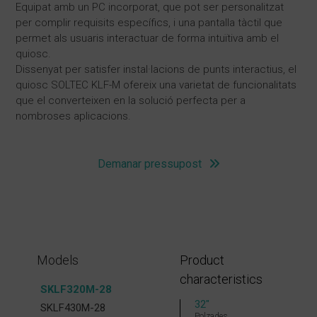
Equipat amb un PC incorporat, que pot ser personalitzat
per complir requisits específics, i una pantalla tàctil que
permet als usuaris interactuar de forma intuïtiva amb el
quiosc.
Dissenyat per satisfer instal·lacions de punts interactius, el
quiosc SOLTEC KLF-M ofereix una varietat de funcionalitats
que el converteixen en la solució perfecta per a
nombroses aplicacions.
Demanar pressupost
Models
Product
characteristics
SKLF320M-28
32″
SKLF430M-28
Polzades