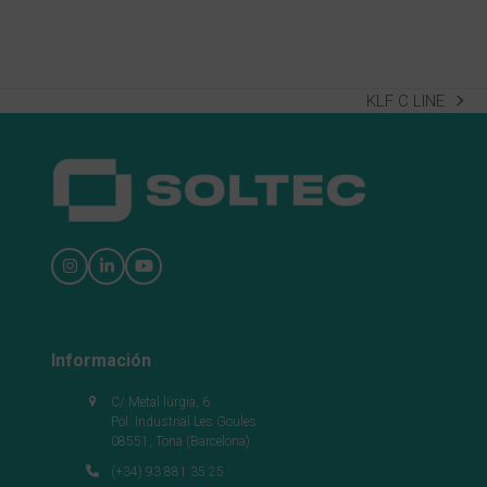
KLF C LINE
next
post:
Instagram
LinkedIn
YouTube
Información
C/ Metal·lúrgia, 6
Pol. Industrial Les Goules
08551, Tona (Barcelona)
(+34) 93 881 35 25