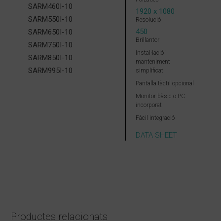
SARM460I-10
1920 x 1080
SARM550I-10
Resolució
450
SARM650I-10
Brillantor
SARM750I-10
Instal·lació i
SARM850I-10
manteniment
SARM995I-10
simplificat
Pantalla tàctil opcional
Monitor bàsic o PC
incorporat
Fàcil integració
DATA SHEET
Productes relacionats