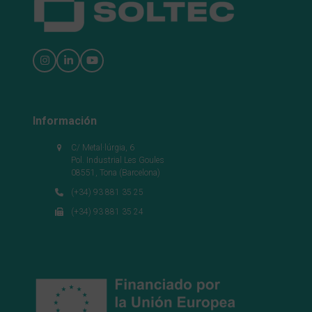
Instagram
LinkedIn
YouTube
Información
C/ Metal·lúrgia, 6
Pol. Industrial Les Goules
08551, Tona (Barcelona)
(+34) 93 881 35 25
(+34) 93 881 35 24