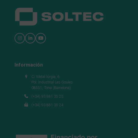
post:
Instagram
LinkedIn
YouTube
Información
C/ Metal·lúrgia, 6
Pol. Industrial Les Goules
08551, Tona (Barcelona)
(+34) 93 881 35 25
(+34) 93 881 35 24