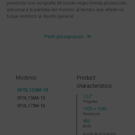
protector con serigrafía de borde negro brinda protección
adicional a la pantalla del monitor, al tiempo que añade un
toque estético al diseño general.
Pedir presupuesto
Modelos
Product
characteristics
SFOL133M-10
13,3″
SFOL156M-10
Pulgadas
SFOL173M-10
1920 x 1080
Resolución
400
Brillo
Ajuste de inclinación