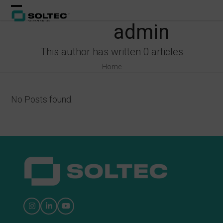
Skip
Open
Close
to
admin
content
mobile
mobile
menu
menu
This author has written 0 articles
Home
No Posts found.
Instagram
LinkedIn
YouTube