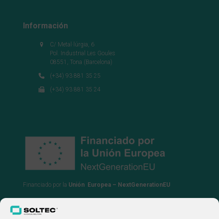
Información
C/ Metal·lúrgia, 6
Pol. Industrial Les Goules
08551, Tona (Barcelona)
(+34) 93 881 35 25
(+34) 93 881 35 24
Financiado por la
Unión Europea – NextGenerationEU